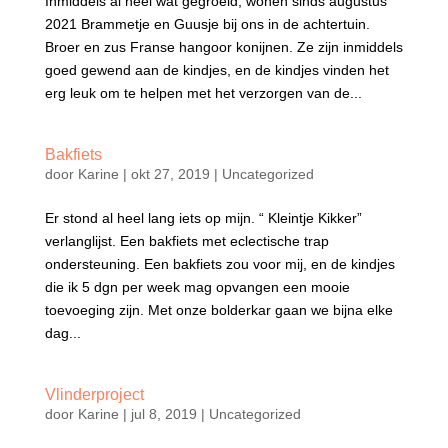
Inmiddels al heel wat gegroeid, wonen sinds augustus
2021 Brammetje en Guusje bij ons in de achtertuin.
Broer en zus Franse hangoor konijnen. Ze zijn inmiddels
goed gewend aan de kindjes, en de kindjes vinden het
erg leuk om te helpen met het verzorgen van de...
Bakfiets
door
Karine
|
okt 27, 2019
|
Uncategorized
Er stond al heel lang iets op mijn. “ Kleintje Kikker”
verlanglijst. Een bakfiets met eclectische trap
ondersteuning. Een bakfiets zou voor mij, en de kindjes
die ik 5 dgn per week mag opvangen een mooie
toevoeging zijn. Met onze bolderkar gaan we bijna elke
dag...
Vlinderproject
door
Karine
|
jul 8, 2019
|
Uncategorized